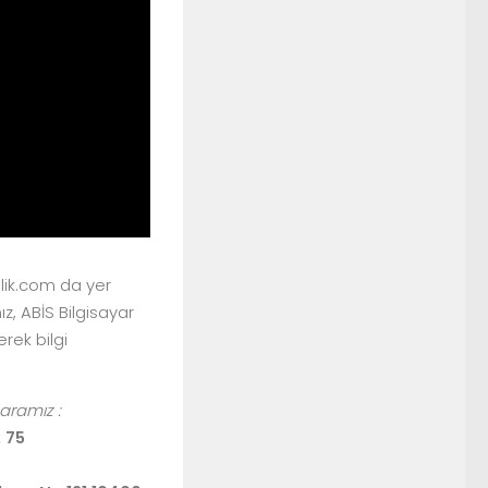
ik.com da yer
z, ABİS Bilgisayar
erek bilgi
aramız :
 75