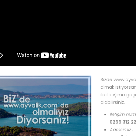
Sizde www.ayval
almak istiyorsanı
ile iletişime geç
alabilirsiniz.
İletişim num
0266 312 22
Adresimiz :