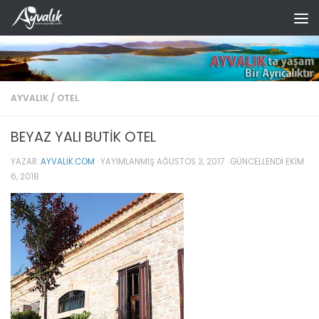
Skip to content
AYVALIK
/
OTEL
BEYAZ YALI BUTİK OTEL
YAZAR:
AYVALIK.COM
· YAYIMLANMIŞ
AĞUSTOS 3, 2017
· GÜNCELLENDI
EKIM
6, 2018