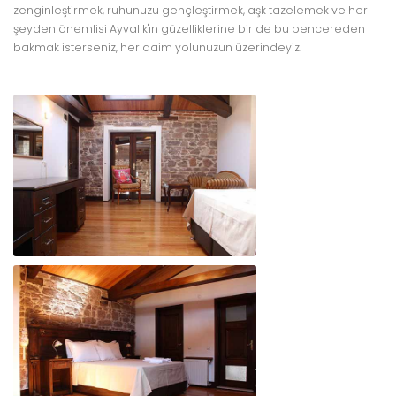
zenginleştirmek, ruhunuzu gençleştirmek, aşk tazelemek ve her
şeyden önemlisi Ayvalık'ın güzelliklerine bir de bu pencereden
bakmak isterseniz, her daim yolunuzun üzerindeyiz.
BEYAZ YALI
BEYAZ YALI