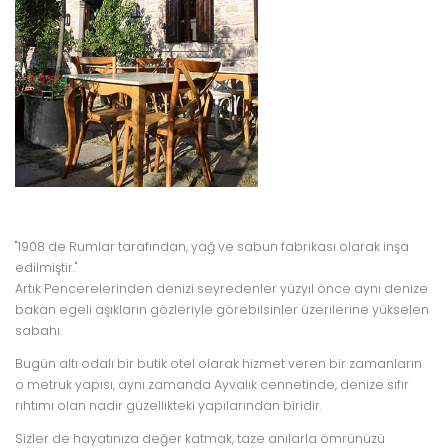
"1908 de Rumlar tarafından, yağ ve sabun fabrikası olarak inşa
edilmiştir."
Artık Pencerelerinden denizi seyredenler yüzyıl önce aynı denize
bakan egeli aşıkların gözleriyle görebilsinler üzerilerine yükselen
sabahı.
Bugün altı odalı bir butik otel olarak hizmet veren bir zamanların
o metruk yapısı, aynı zamanda Ayvalık cennetinde, denize sıfır
rıhtımı olan nadir güzellikteki yapılarından biridir.
Sizler de hayatınıza değer katmak, taze anılarla ömrünüzü