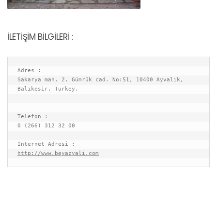
BEYAZ YALI
BEYAZ YALI
İLETİŞİM BİLGİLERİ :
Adres :
Sakarya mah. 2. Gümrük cad. No:51, 10400 Ayvalık, 
Balıkesir, Turkey.
Telefon :
0 (266) 312 32 00
İnternet Adresi :
http://www.beyazyali.com